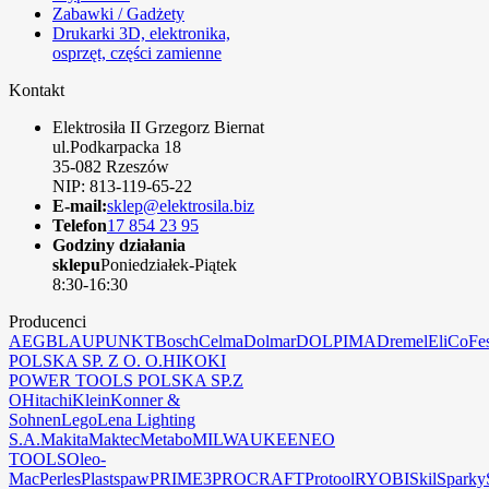
Zabawki / Gadżety
Drukarki 3D, elektronika,
osprzęt, części zamienne
Kontakt
Elektrosiła II Grzegorz Biernat
ul.Podkarpacka 18
35-082 Rzeszów
NIP: 813-119-65-22
E-mail:
sklep@elektrosila.biz
Telefon
17 854 23 95
Godziny działania
sklepu
Poniedziałek-Piątek
8:30-16:30
Producenci
AEG
BLAUPUNKT
Bosch
Celma
Dolmar
DOLPIMA
Dremel
EliCo
Fe
POLSKA SP. Z O. O.
HIKOKI
POWER TOOLS POLSKA SP.Z
O
Hitachi
Klein
Konner &
Sohnen
Lego
Lena Lighting
S.A.
Makita
Maktec
Metabo
MILWAUKEE
NEO
TOOLS
Oleo-
Mac
Perles
Plastspaw
PRIME3
PROCRAFT
Protool
RYOBI
Skil
Sparky