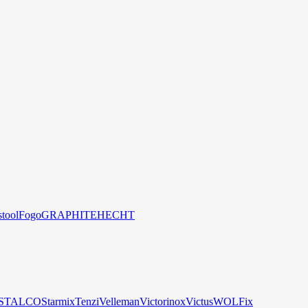
stool
Fogo
GRAPHITE
HECHT
STALCO
Starmix
Tenzi
Velleman
Victorinox
Victus
WOLFix