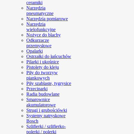
ceramiki
Narzędzia
pneumatyczne
Narzędzia pomiarowe
Narzędzia
wielofunkcyjne
Nożyce do blachy
Odkurzacze
przemysłowe
Opalarki
Ostrzałki do łańcuchów
Pilarki i ukośnice
Pistolety do kleju
Piły do tworzyw
piankowych
Piły szablaste, tygrysice
Przecinarki
Radia budowlane
Smarownice
akumulatorowe
Strugi i grubościówki
Systemy natryskowe
Bosch
Szlifierki / szlifierko-
polerki / polerki