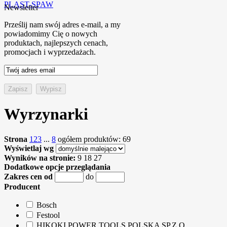
PLAST-SPAW
Newsletter
Prześlij nam swój adres e-mail, a my
powiadomimy Cię o nowych
produktach, najlepszych cenach,
promocjach i wyprzedażach.
Wyrzynarki
Strona
1
2
3
...
8
ogółem produktów: 69
Wyświetlaj wg
Wyników na stronie:
9
18
27
Dodatkowe opcje przeglądania
Zakres cen od
do
Producent
Bosch
Festool
HIKOKI POWER TOOLS POLSKA SP.Z O