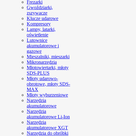
Frezarki
Gwoździarki,
zszywacze
Klucze udarowe
Kompresory
Lampy, latarki,
oświetlenie
Lutownice
akumulatorowe i
gazowe
Mieszalniki, mieszarki
Mikronarzędzia
Młotowiertarki, młoty
SDS-PLUS
Młoty udarowo-
obrotowe, młoty SDS-
MAX
Młoty wyburzeniowe
Narzędzia
akumulatorowe
Narzędzia
akumulatorowe Li-Ion
Narzędzia
akumulatorowe XGT
Narzędzia do obróbki