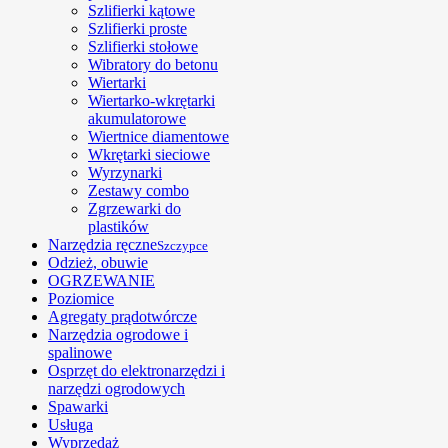
Szlifierki kątowe
Szlifierki proste
Szlifierki stołowe
Wibratory do betonu
Wiertarki
Wiertarko-wkrętarki
akumulatorowe
Wiertnice diamentowe
Wkrętarki sieciowe
Wyrzynarki
Zestawy combo
Zgrzewarki do
plastików
Narzędzia ręczne
Szczypce
Odzież, obuwie
OGRZEWANIE
Poziomice
Agregaty prądotwórcze
Narzędzia ogrodowe i
spalinowe
Osprzęt do elektronarzędzi i
narzędzi ogrodowych
Spawarki
Usługa
Wyprzedaż