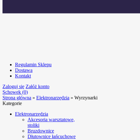
Regulamin Sklepu
Dostawa
Kontakt
Zaloguj się
Załóż konto
Schowek (0)
Strona główna
»
Elektronarzędzia
»
Wyrzynarki
Kategorie
Elektronarzędzia
Akcesoria warsztatowe,
stoliki
Bruzdownice
Dłutownice łańcuchowe