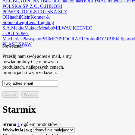
AEG
BLAUPUNKT
Bosch
Celma
Dolmar
DOLPIMA
Dremel
EliCo
Fe
POLSKA SP. Z O. O.
HIKOKI
POWER TOOLS POLSKA SP.Z
O
Hitachi
Klein
Konner &
Sohnen
Lego
Lena Lighting
S.A.
Makita
Maktec
Metabo
MILWAUKEE
NEO
TOOLS
Oleo-
Mac
Perles
Plastspaw
PRIME3
PROCRAFT
Protool
RYOBI
Skil
Sparky
PLAST-SPAW
Newsletter
Prześlij nam swój adres e-mail, a my
powiadomimy Cię o nowych
produktach, najlepszych cenach,
promocjach i wyprzedażach.
Starmix
Strona
1
ogółem produktów: 1
Wyświetlaj wg