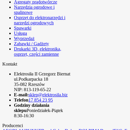
Agregaty prądotwórcze
Narzędzia ogrodowe i
spalinowe
Osprzęt do elektronarzędzi i
narzędzi ogrodowych
Spawarki
Usługa
Wyprzedaż
Zabawki / Gadżety
Drukarki 3D, elektronika,
osprzęt, części zamienne
Kontakt
Elektrosiła II Grzegorz Biernat
ul.Podkarpacka 18
35-082 Rzeszów
NIP: 813-119-65-22
E-mail:
sklep@elektrosila.biz
Telefon
17 854 23 95
Godziny działania
sklepu
Poniedziałek-Piątek
8:30-16:30
Producenci