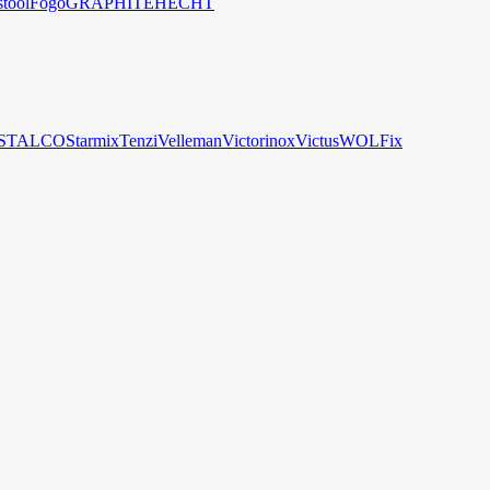
stool
Fogo
GRAPHITE
HECHT
STALCO
Starmix
Tenzi
Velleman
Victorinox
Victus
WOLFix