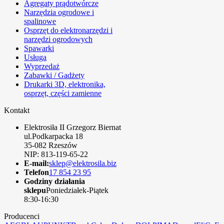
Agregaty prądotwórcze
Narzędzia ogrodowe i
spalinowe
Osprzęt do elektronarzędzi i
narzędzi ogrodowych
Spawarki
Usługa
Wyprzedaż
Zabawki / Gadżety
Drukarki 3D, elektronika,
osprzęt, części zamienne
Kontakt
Elektrosiła II Grzegorz Biernat
ul.Podkarpacka 18
35-082 Rzeszów
NIP: 813-119-65-22
E-mail:
sklep@elektrosila.biz
Telefon
17 854 23 95
Godziny działania
sklepu
Poniedziałek-Piątek
8:30-16:30
Producenci