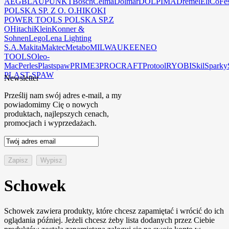
AEG
BLAUPUNKT
Bosch
Celma
Dolmar
DOLPIMA
Dremel
EliCo
Fe
POLSKA SP. Z O. O.
HIKOKI
POWER TOOLS POLSKA SP.Z
O
Hitachi
Klein
Konner &
Sohnen
Lego
Lena Lighting
S.A.
Makita
Maktec
Metabo
MILWAUKEE
NEO
TOOLS
Oleo-
Mac
Perles
Plastspaw
PRIME3
PROCRAFT
Protool
RYOBI
Skil
Sparky
PLAST-SPAW
Newsletter
Prześlij nam swój adres e-mail, a my
powiadomimy Cię o nowych
produktach, najlepszych cenach,
promocjach i wyprzedażach.
Schowek
Schowek zawiera produkty, które chcesz zapamiętać i wrócić do ich
oglądania później. Jeżeli chcesz żeby lista dodanych przez Ciebie