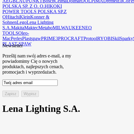
AEG
BLAUPUNKT
Bosch
Celma
Dolmar
DOLPIMA
Dremel
EliCo
Fe
POLSKA SP. Z O. O.
HIKOKI
POWER TOOLS POLSKA SP.Z
O
Hitachi
Klein
Konner &
Sohnen
Lego
Lena Lighting
S.A.
Makita
Maktec
Metabo
MILWAUKEE
NEO
TOOLS
Oleo-
Mac
Perles
Plastspaw
PRIME3
PROCRAFT
Protool
RYOBI
Skil
Sparky
PLAST-SPAW
Newsletter
Prześlij nam swój adres e-mail, a my
powiadomimy Cię o nowych
produktach, najlepszych cenach,
promocjach i wyprzedażach.
Lena Lighting S.A.