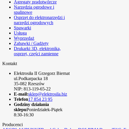
Agregaty prądotwórcze
Narzędzia ogrodowe i
spalinowe
Osprzęt do elektronarzędzi i
narzędzi ogrodowych
Spawarki
Usługa
Wyprzedaż
Zabawki / Gadżety
Drukarki 3D, elektronika,
osprzęt, części zamienne
Kontakt
Elektrosiła II Grzegorz Biernat
ul.Podkarpacka 18
35-082 Rzeszów
NIP: 813-119-65-22
E-mail:
sklep@elektrosila.biz
Telefon
17 854 23 95
Godziny działania
sklepu
Poniedziałek-Piątek
8:30-16:30
Producenci