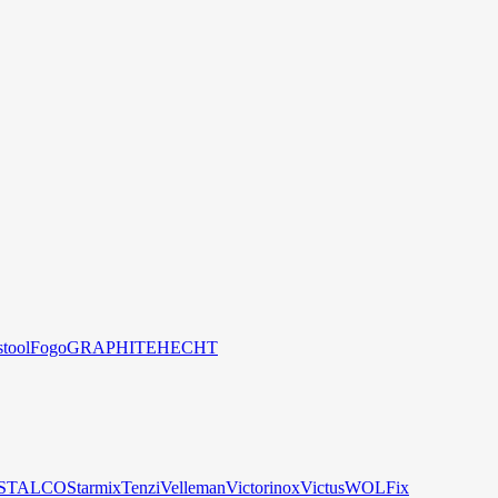
stool
Fogo
GRAPHITE
HECHT
STALCO
Starmix
Tenzi
Velleman
Victorinox
Victus
WOLFix