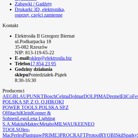
Zabawki / Gadżety
Drukarki 3D, elektronika,
osprzęt, części zamienne
Kontakt
Elektrosiła II Grzegorz Biernat
ul.Podkarpacka 18
35-082 Rzeszów
NIP: 813-119-65-22
E-mail:
sklep@elektrosila.biz
Telefon
17 854 23 95
Godziny działania
sklepu
Poniedziałek-Piątek
8:30-16:30
Producenci
AEG
BLAUPUNKT
Bosch
Celma
Dolmar
DOLPIMA
Dremel
EliCo
Fe
POLSKA SP. Z O. O.
HIKOKI
POWER TOOLS POLSKA SP.Z
O
Hitachi
Klein
Konner &
Sohnen
Lego
Lena Lighting
S.A.
Makita
Maktec
Metabo
MILWAUKEE
NEO
TOOLS
Oleo-
Mac
Perles
Plastspaw
PRIME3
PROCRAFT
Protool
RYOBI
Skil
Sparky