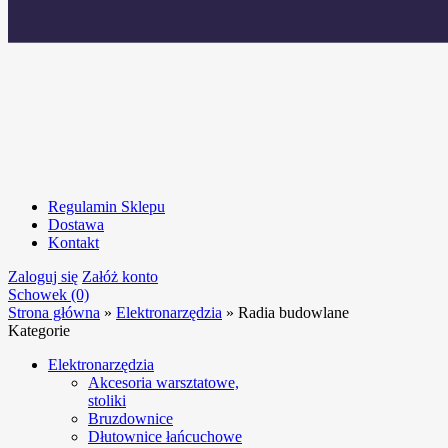
Regulamin Sklepu
Dostawa
Kontakt
Zaloguj się
Załóż konto
Schowek (0)
Strona główna
»
Elektronarzędzia
»
Radia budowlane
Kategorie
Elektronarzędzia
Akcesoria warsztatowe,
stoliki
Bruzdownice
Dłutownice łańcuchowe