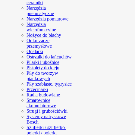
ceramiki
Narzędzia
pneumatyczne
Narzędzia pomiarowe
Narzędzia
wielofunkcyjne
Nożyce do blachy
Odkurzacze
przemysłowe
Opalarki
Ostrzałki do łańcuchów
Pilarki i ukośnice
Pistolety do kleju
Piły do tworzyw
piankowych
Piły szablaste, tygrysice
Przecinarki
Radia budowlane
Smarownice
akumulatorowe
Strugi i grubościówki
Systemy natryskowe
Bosch
Szlifierki / szlifierko-
polerki / polerki