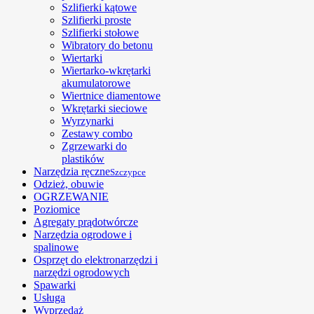
Szlifierki kątowe
Szlifierki proste
Szlifierki stołowe
Wibratory do betonu
Wiertarki
Wiertarko-wkrętarki
akumulatorowe
Wiertnice diamentowe
Wkrętarki sieciowe
Wyrzynarki
Zestawy combo
Zgrzewarki do
plastików
Narzędzia ręczne
Szczypce
Odzież, obuwie
OGRZEWANIE
Poziomice
Agregaty prądotwórcze
Narzędzia ogrodowe i
spalinowe
Osprzęt do elektronarzędzi i
narzędzi ogrodowych
Spawarki
Usługa
Wyprzedaż