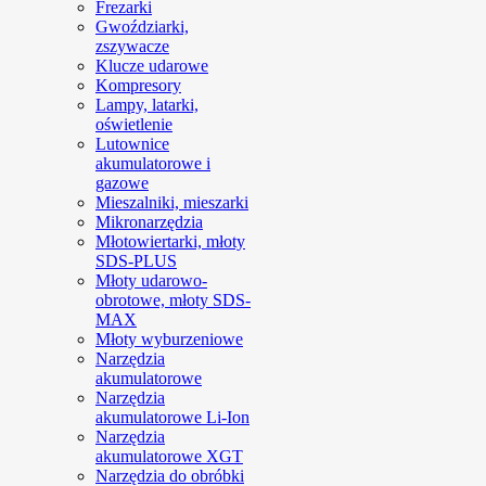
Frezarki
Gwoździarki,
zszywacze
Klucze udarowe
Kompresory
Lampy, latarki,
oświetlenie
Lutownice
akumulatorowe i
gazowe
Mieszalniki, mieszarki
Mikronarzędzia
Młotowiertarki, młoty
SDS-PLUS
Młoty udarowo-
obrotowe, młoty SDS-
MAX
Młoty wyburzeniowe
Narzędzia
akumulatorowe
Narzędzia
akumulatorowe Li-Ion
Narzędzia
akumulatorowe XGT
Narzędzia do obróbki