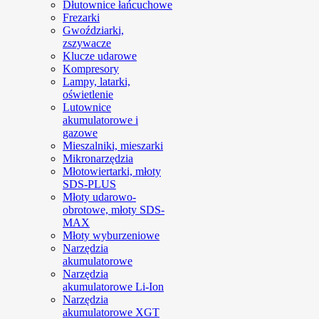
Dłutownice łańcuchowe
Frezarki
Gwoździarki,
zszywacze
Klucze udarowe
Kompresory
Lampy, latarki,
oświetlenie
Lutownice
akumulatorowe i
gazowe
Mieszalniki, mieszarki
Mikronarzędzia
Młotowiertarki, młoty
SDS-PLUS
Młoty udarowo-
obrotowe, młoty SDS-
MAX
Młoty wyburzeniowe
Narzędzia
akumulatorowe
Narzędzia
akumulatorowe Li-Ion
Narzędzia
akumulatorowe XGT