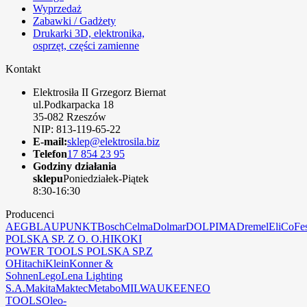
Wyprzedaż
Zabawki / Gadżety
Drukarki 3D, elektronika,
osprzęt, części zamienne
Kontakt
Elektrosiła II Grzegorz Biernat
ul.Podkarpacka 18
35-082 Rzeszów
NIP: 813-119-65-22
E-mail:
sklep@elektrosila.biz
Telefon
17 854 23 95
Godziny działania
sklepu
Poniedziałek-Piątek
8:30-16:30
Producenci
AEG
BLAUPUNKT
Bosch
Celma
Dolmar
DOLPIMA
Dremel
EliCo
Fe
POLSKA SP. Z O. O.
HIKOKI
POWER TOOLS POLSKA SP.Z
O
Hitachi
Klein
Konner &
Sohnen
Lego
Lena Lighting
S.A.
Makita
Maktec
Metabo
MILWAUKEE
NEO
TOOLS
Oleo-