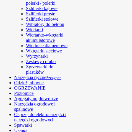
polerki / polerki
Szlifierki kątowe
Szlifierki proste
Szlifierki stołowe
Wibratory do betonu
Wiertarki
Wiertarko-wkrętarki
akumulatorowe
Wiertnice diamentowe
Wkrętarki sieciowe
Wyrzynarki
Zestawy combo
Zgrzewarki do
plastików
Narzędzia ręczne
Szczypce
Odzież, obuwie
OGRZEWANIE
Poziomice
Agregaty prądotwórcze
Narzędzia ogrodowe i
spalinowe
Osprzęt do elektronarzędzi i
narzędzi ogrodowych
Spawarki
Usługa