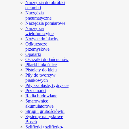
Narzędzia do obróbki
ceramiki
Narzędzia
pneumatyczne
Narzędzia pomiarowe
Narzędzia
wielofunkcyjne
Nożyce do blachy
Odkurzacze
przemysłowe
Opalarki
Ostrzałki do łańcuchów
Pilarki i ukośnice
Pistolety do kleju
Piły do tworzyw
piankowych
Piły szablaste, tygrysice
Przecinarki
Radia budowlane
Smarownice
akumulatorowe
Strugi i grubościówki
Systemy natryskowe
Bosch
Szlifierki / szlifierko-