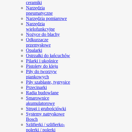
ceramiki
Narzędzia
pneumatyczne
Narzędzia pomiarowe
Narzędzia
wielofunkcyjne
Nożyce do blachy
Odkurzacze
przemysłowe
Opalarki
Ostrzałki do łańcuchów
Pilarki i ukośnice
Pistolety do kleju
Piły do tworzyw
piankowych
Piły szablaste, tygrysice
Przecinarki
Radia budowlane
Smarownice
akumulatorowe
Strugi i grubościówki
Systemy natryskowe
Bosch
Szlifierki / szlifierko-
polerki / polerki