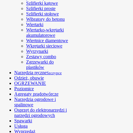
Szlifierki kątowe
Szlifierki proste
Szlifierki stołowe
Wibratory do betonu
Wiertarki
Wiertarko-wkrętarki
akumulatorowe
Wiertnice diamentowe
Wkrętarki sieciowe
Wyrzynarki
Zestawy combo
Zgrzewarki do
plastików
Narzędzia ręczne
Szczypce
Odzież, obuwie
OGRZEWANIE
Poziomice
Agregaty prądotwórcze
Narzędzia ogrodowe i
spalinowe
Osprzęt do elektronarzędzi i
narzędzi ogrodowych
Spawarki
Usługa
Wyprzedaż