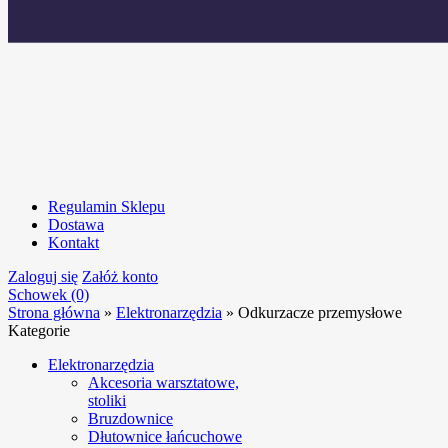
Regulamin Sklepu
Dostawa
Kontakt
Zaloguj się
Załóż konto
Schowek (0)
Strona główna
»
Elektronarzędzia
»
Odkurzacze przemysłowe
Kategorie
Elektronarzędzia
Akcesoria warsztatowe,
stoliki
Bruzdownice
Dłutownice łańcuchowe