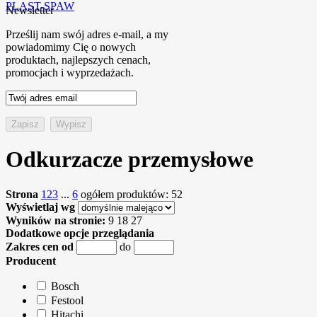
PLAST-SPAW
Newsletter
Prześlij nam swój adres e-mail, a my
powiadomimy Cię o nowych
produktach, najlepszych cenach,
promocjach i wyprzedażach.
Odkurzacze przemysłowe
Strona
1
2
3
...
6
ogółem produktów: 52
Wyświetlaj wg
Wyników na stronie:
9
18
27
Dodatkowe opcje przeglądania
Zakres cen od
do
Producent
Bosch
Festool
Hitachi