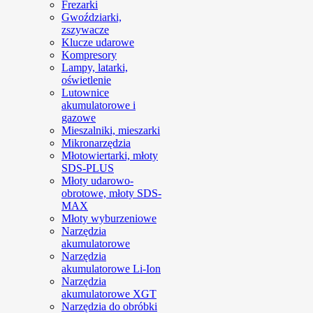
Frezarki
Gwoździarki,
zszywacze
Klucze udarowe
Kompresory
Lampy, latarki,
oświetlenie
Lutownice
akumulatorowe i
gazowe
Mieszalniki, mieszarki
Mikronarzędzia
Młotowiertarki, młoty
SDS-PLUS
Młoty udarowo-
obrotowe, młoty SDS-
MAX
Młoty wyburzeniowe
Narzędzia
akumulatorowe
Narzędzia
akumulatorowe Li-Ion
Narzędzia
akumulatorowe XGT
Narzędzia do obróbki