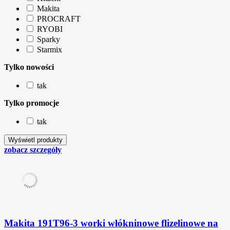
Makita
PROCRAFT
RYOBI
Sparky
Starmix
Tylko nowości
tak
Tylko promocje
tak
zobacz szczegóły
Makita 191T96-3 worki włókninowe flizelinowe na