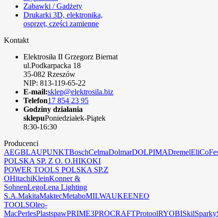
Zabawki / Gadżety
Drukarki 3D, elektronika,
osprzęt, części zamienne
Kontakt
Elektrosiła II Grzegorz Biernat
ul.Podkarpacka 18
35-082 Rzeszów
NIP: 813-119-65-22
E-mail:
sklep@elektrosila.biz
Telefon
17 854 23 95
Godziny działania
sklepu
Poniedziałek-Piątek
8:30-16:30
Producenci
AEG
BLAUPUNKT
Bosch
Celma
Dolmar
DOLPIMA
Dremel
EliCo
Fe
POLSKA SP. Z O. O.
HIKOKI
POWER TOOLS POLSKA SP.Z
O
Hitachi
Klein
Konner &
Sohnen
Lego
Lena Lighting
S.A.
Makita
Maktec
Metabo
MILWAUKEE
NEO
TOOLS
Oleo-
Mac
Perles
Plastspaw
PRIME3
PROCRAFT
Protool
RYOBI
Skil
Sparky