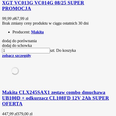
XGT VC013G VC014G 08/25 SUPER
PROMOCJA
99,99 zł
67,99 zł
Brak zmiany ceny produktu w ciągu ostatnich 30 dni
Producent:
Makita
dodaj do porównania
dodaj do schowka
szt.
Do koszyka
zobacz szczegóły
Makita CLX245SAX1 zestaw combo dmuchawa
UB100D + odkurzacz CL108FD 12V 2Ah SUPER
OFERTA
447,99 zł
379,00 zł