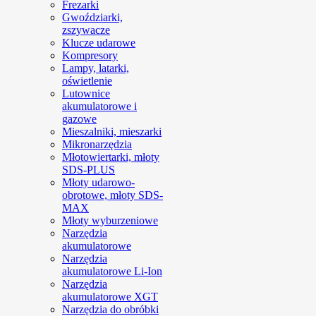
Frezarki
Gwoździarki,
zszywacze
Klucze udarowe
Kompresory
Lampy, latarki,
oświetlenie
Lutownice
akumulatorowe i
gazowe
Mieszalniki, mieszarki
Mikronarzędzia
Młotowiertarki, młoty
SDS-PLUS
Młoty udarowo-
obrotowe, młoty SDS-
MAX
Młoty wyburzeniowe
Narzędzia
akumulatorowe
Narzędzia
akumulatorowe Li-Ion
Narzędzia
akumulatorowe XGT
Narzędzia do obróbki