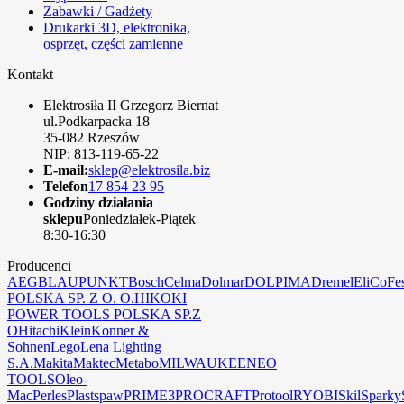
Zabawki / Gadżety
Drukarki 3D, elektronika,
osprzęt, części zamienne
Kontakt
Elektrosiła II Grzegorz Biernat
ul.Podkarpacka 18
35-082 Rzeszów
NIP: 813-119-65-22
E-mail:
sklep@elektrosila.biz
Telefon
17 854 23 95
Godziny działania
sklepu
Poniedziałek-Piątek
8:30-16:30
Producenci
AEG
BLAUPUNKT
Bosch
Celma
Dolmar
DOLPIMA
Dremel
EliCo
Fe
POLSKA SP. Z O. O.
HIKOKI
POWER TOOLS POLSKA SP.Z
O
Hitachi
Klein
Konner &
Sohnen
Lego
Lena Lighting
S.A.
Makita
Maktec
Metabo
MILWAUKEE
NEO
TOOLS
Oleo-
Mac
Perles
Plastspaw
PRIME3
PROCRAFT
Protool
RYOBI
Skil
Sparky