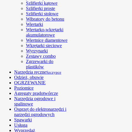
Szlifierki kątowe
Szlifierki proste
Szlifierki stołowe
Wibratory do betonu
Wiertarki
Wiertarko-wkrętarki
akumulatorowe
Wiertnice diamentowe
Wkrętarki sieciowe
Wyrzynarki
Zestawy combo
Zgrzewarki do
plastików
Narzędzia ręczne
Szczypce
Odzież, obuwie
OGRZEWANIE
Poziomice
Agregaty prądotwórcze
Narzędzia ogrodowe i
spalinowe
Osprzęt do elektronarzędzi i
narzędzi ogrodowych
Spawarki
Usługa
Wyprzedaż