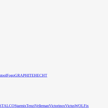
stool
Fogo
GRAPHITE
HECHT
STALCO
Starmix
Tenzi
Velleman
Victorinox
Victus
WOLFix