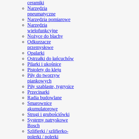
ceramiki
Narzędzia
pneumatyczne
Narzędzia pomiarowe
Narzędzia
wielofunkcyjne
Nożyce do blachy
Odkurzacze
przemysłowe
Opalarki
Ostrzałki do łańcuchów
Pilarki i ukośnice
Pistolety do kleju
Piły do tworzyw
piankowych
Piły szablaste, tygrysice
Przecinarki
Radia budowlane
Smarownice
akumulatorowe
Strugi i grubościówki
Systemy natryskowe
Bosch
Szlifierki / szlifierko-
polerki / polerki