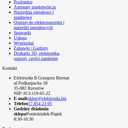
Poziomice
Agregaty prądotwórcze
Narzędzia ogrodowe i
spalinowe
Osprzęt do elektronarzędzi i
narzędzi ogrodowych
Spawarki
Usługa
Wyprzedaż
Zabawki / Gadżety
Drukarki 3D, elektronika,
osprzęt, części zamienne
Kontakt
Elektrosiła II Grzegorz Biernat
ul.Podkarpacka 18
35-082 Rzeszów
NIP: 813-119-65-22
E-mail:
sklep@elektrosila.biz
Telefon
17 854 23 95
Godziny działania
sklepu
Poniedziałek-Piątek
8:30-16:30