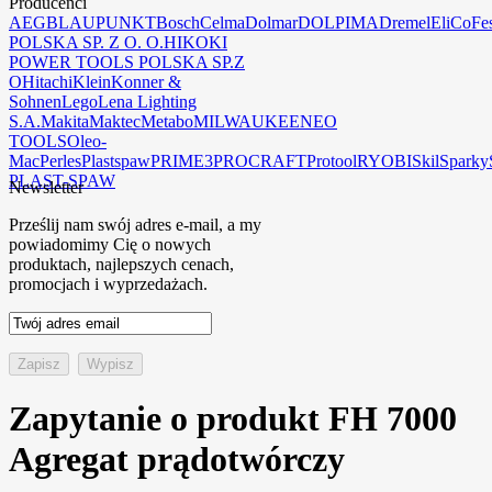
Producenci
AEG
BLAUPUNKT
Bosch
Celma
Dolmar
DOLPIMA
Dremel
EliCo
Fe
POLSKA SP. Z O. O.
HIKOKI
POWER TOOLS POLSKA SP.Z
O
Hitachi
Klein
Konner &
Sohnen
Lego
Lena Lighting
S.A.
Makita
Maktec
Metabo
MILWAUKEE
NEO
TOOLS
Oleo-
Mac
Perles
Plastspaw
PRIME3
PROCRAFT
Protool
RYOBI
Skil
Sparky
PLAST-SPAW
Newsletter
Prześlij nam swój adres e-mail, a my
powiadomimy Cię o nowych
produktach, najlepszych cenach,
promocjach i wyprzedażach.
Zapytanie o produkt FH 7000
Agregat prądotwórczy