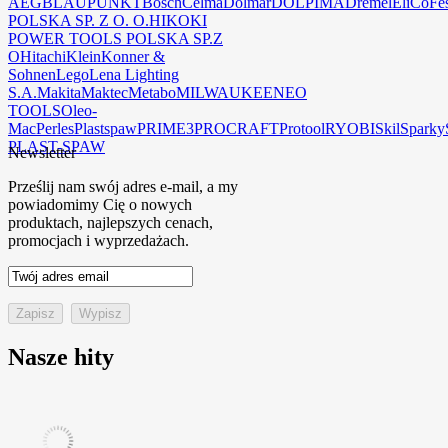
AEG
BLAUPUNKT
Bosch
Celma
Dolmar
DOLPIMA
Dremel
EliCo
Fe
POLSKA SP. Z O. O.
HIKOKI
POWER TOOLS POLSKA SP.Z
O
Hitachi
Klein
Konner &
Sohnen
Lego
Lena Lighting
S.A.
Makita
Maktec
Metabo
MILWAUKEE
NEO
TOOLS
Oleo-
Mac
Perles
Plastspaw
PRIME3
PROCRAFT
Protool
RYOBI
Skil
Sparky
PLAST-SPAW
Newsletter
Prześlij nam swój adres e-mail, a my
powiadomimy Cię o nowych
produktach, najlepszych cenach,
promocjach i wyprzedażach.
Nasze hity