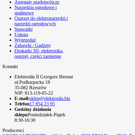
Agregaty prądotwórcze
Narzędzia ogrodowe i
spalinowe
Osprzęt do elektronarzędzi i
narzędzi ogrodowych
Spawarki
Usługa
Wyprzedaż
Zabawki / Gadżety
Drukarki 3D, elektronika,
osprzęt, części zamienne
Kontakt
Elektrosiła II Grzegorz Biernat
ul.Podkarpacka 18
35-082 Rzeszów
NIP: 813-119-65-22
E-mail:
sklep@elektrosila.biz
Telefon
17 854 23 95
Godziny działania
sklepu
Poniedziałek-Piątek
8:30-16:30
Producenci