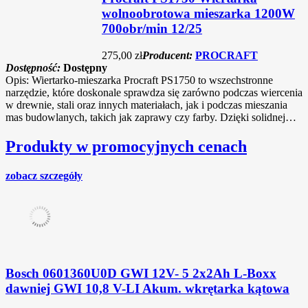
wolnoobrotowa mieszarka 1200W
700obr/min 12/25
275,00 zł
Producent:
PROCRAFT
Dostępność:
Dostępny
Opis: Wiertarko-mieszarka Procraft PS1750 to wszechstronne
narzędzie, które doskonale sprawdza się zarówno podczas wiercenia
w drewnie, stali oraz innych materiałach, jak i podczas mieszania
mas budowlanych, takich jak zaprawy czy farby. Dzięki solidnej…
Produkty w promocyjnych cenach
zobacz szczegóły
Bosch 0601360U0D GWI 12V- 5 2x2Ah L-Boxx
dawniej GWI 10,8 V-LI Akum. wkrętarka kątowa