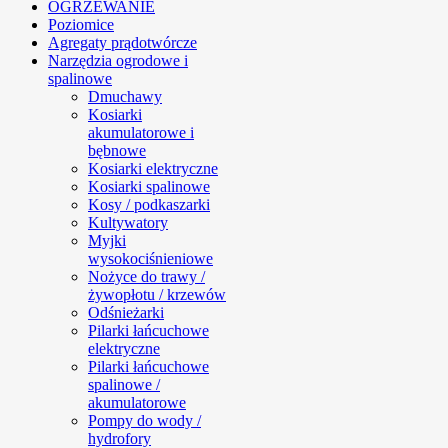
OGRZEWANIE
Poziomice
Agregaty prądotwórcze
Narzędzia ogrodowe i
spalinowe
Dmuchawy
Kosiarki
akumulatorowe i
bębnowe
Kosiarki elektryczne
Kosiarki spalinowe
Kosy / podkaszarki
Kultywatory
Myjki
wysokociśnieniowe
Nożyce do trawy /
żywopłotu / krzewów
Odśnieżarki
Pilarki łańcuchowe
elektryczne
Pilarki łańcuchowe
spalinowe /
akumulatorowe
Pompy do wody /
hydrofory