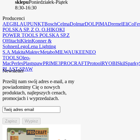
sklepu
Poniedziałek-Piątek
8:30-16:30
Producenci
AEG
BLAUPUNKT
Bosch
Celma
Dolmar
DOLPIMA
Dremel
EliCo
Fe
POLSKA SP. Z O. O.
HIKOKI
POWER TOOLS POLSKA SP.Z
O
Hitachi
Klein
Konner &
Sohnen
Lego
Lena Lighting
S.A.
Makita
Maktec
Metabo
MILWAUKEE
NEO
TOOLS
Oleo-
Mac
Perles
Plastspaw
PRIME3
PROCRAFT
Protool
RYOBI
Skil
Sparky
PLAST-SPAW
Newsletter
Prześlij nam swój adres e-mail, a my
powiadomimy Cię o nowych
produktach, najlepszych cenach,
promocjach i wyprzedażach.