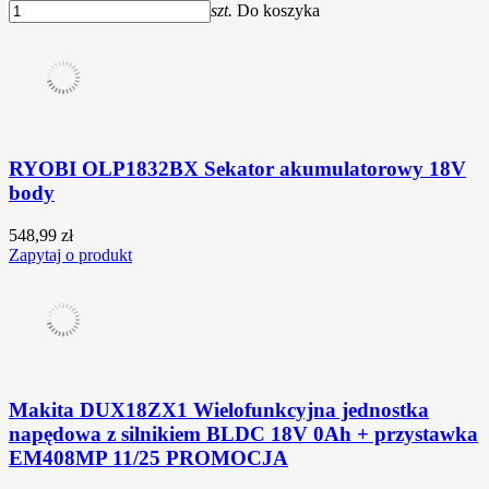
szt.
Do koszyka
RYOBI OLP1832BX Sekator akumulatorowy 18V
body
548,99 zł
Zapytaj o produkt
Makita DUX18ZX1 Wielofunkcyjna jednostka
napędowa z silnikiem BLDC 18V 0Ah + przystawka
EM408MP 11/25 PROMOCJA