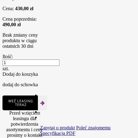
Cena:
430,00 zł
Cena poprzednia:
490,00 zł
Brak zmiany ceny
produktu w ciągu
ostatnich 30 dni
Ilość:
szt.
Dodaj do koszyka
dodaj do schowka
WEŹ LEASING
TERAZ
Przed wzięciem
leasingu dla
potwierdzenia
Zapytaj o produkt
Poleć znajomemu
asortymentu i ceny
Specyfikacja PDF
prosimy o kontakt