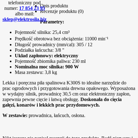
telefoniczny pod
Opis produktu
numer:
17 854 23 95
Recenzje produktu (0)
albo mail:
sklep@elektrosila.biz
Parametry:
Pojemność silnika: 25,4 cm³
Prędkość obrotowa bez obciążenia: 11000 min⁻¹
Długość prowadnicy (mm/cal): 305 / 12
Podziałka łańcucha: 3/8 "
Układ zapłonowy: elektryczny
Pojemność zbiornika paliwa: 230 ml
Nominalna moc silnika: 900 W
Masa zestawu:
3,8 kg
Lekka i poręczna piła spalinowa K300S to idealne narzędzie do
prac ogrodowych i przygotowania drewna opałowego. Wyposażona
w wydajny silnik, prowadnicę 30,5 cm oraz elektroniczny zapłon,
zapewnia pewne cięcie i łatwą obsługę.
Doskonała do cięcia
gałęzi, konarów i lekkich prac przydomowych.
W zestawie:
prowadnica, łańcuch, osłona.