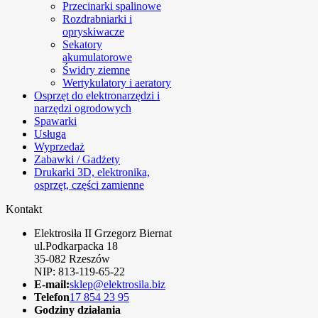
Przecinarki spalinowe
Rozdrabniarki i
opryskiwacze
Sekatory
akumulatorowe
Świdry ziemne
Wertykulatory i aeratory
Osprzęt do elektronarzędzi i
narzędzi ogrodowych
Spawarki
Usługa
Wyprzedaż
Zabawki / Gadżety
Drukarki 3D, elektronika,
osprzęt, części zamienne
Kontakt
Elektrosiła II Grzegorz Biernat
ul.Podkarpacka 18
35-082 Rzeszów
NIP: 813-119-65-22
E-mail:
sklep@elektrosila.biz
Telefon
17 854 23 95
Godziny działania